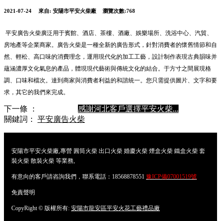
2021-07-24
來自:
安陽市平安火柴廠
瀏覽次數:768
平安廣告火柴廣泛用于賓館、酒店、茶樓、酒廠、娛樂場所、洗浴中心、汽貿、
房地產等企業商家。廣告火柴是一種全新的廣告形式，針對消費者的懷舊情節和自
然、輕松、高口味的消費理念，運用現代化的加工工藝，設計制作表現古典韻味并
蘊涵濃厚文化氣息的產品，體現現代藝術與傳統文化的結合。于方寸之間展現格
調、口味和檔次。達到商家與消費者利益的和諧統一。您只需提供圖片、文字和要
求，其它的我們來完成。
下一條 ：
感謝河北客戶選擇平安火柴...
關鍵詞：
平安廣告火柴
安陽市平安火柴廠,專營 圓筒火柴 出口火柴 婚慶火柴 煙盒火柴 鐵盒火柴 套
裝火柴 散裝火柴 等業務,
有意向的客戶請咨詢我們，聯系電話：18568878551
豫ICP備07001519號
免責聲明
CopyRight © 版權所有:
安陽市龍安區平安火花工藝禮品廠