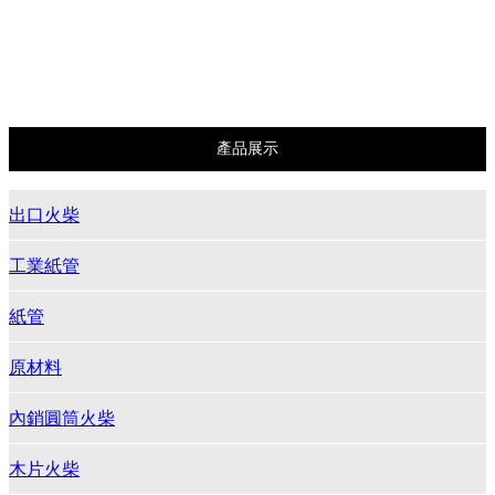
抽紙筒
餐巾紙盒
鐵盒火柴
套裝火柴
產品展示
出口火柴
工業紙管
紙管
原材料
內銷圓筒火柴
木片火柴