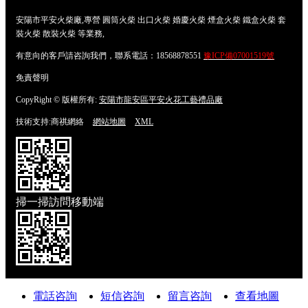
安陽市平安火柴廠,專營 圓筒火柴 出口火柴 婚慶火柴 煙盒火柴 鐵盒火柴 套
裝火柴 散裝火柴 等業務,
有意向的客戶請咨詢我們，聯系電話：18568878551
豫ICP備07001519號
免責聲明
CopyRight © 版權所有:
安陽市龍安區平安火花工藝禮品廠
技術支持:
商祺網絡
網站地圖
XML
掃一掃訪問移動端
電話咨詢
短信咨詢
留言咨詢
查看地圖