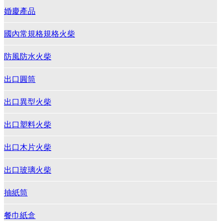
婚慶產品
國內常規格規格火柴
防風防水火柴
出口圓筒
出口異型火柴
出口塑料火柴
出口木片火柴
出口玻璃火柴
抽紙筒
餐巾紙盒