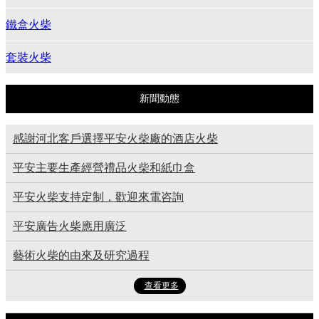
鐵盒火柴
套裝火柴
新聞動態
感謝河北客戶選擇平安火柴廠的酒店火柴
平安主要生產經營禮品火柴和紙巾盒
平安火柴支持定制，歡迎來電咨詢
平安廣告火柴應用廣泛
藝術火柴的由來及研究過程
查看更多