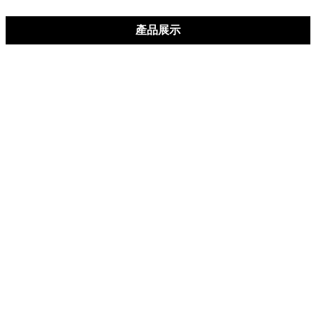
產品展示
出口火柴
工業紙管
紙管
原材料
內銷圓筒火柴
木片火柴
婚慶產品
國內常規格規格火柴
防風防水火柴
出口圓筒
出口異型火柴
出口塑料火柴
出口木片火柴
出口玻璃火柴