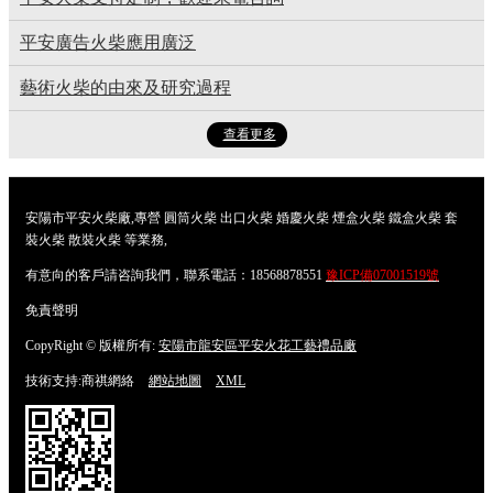
平安廣告火柴應用廣泛
藝術火柴的由來及研究過程
查看更多
安陽市平安火柴廠,專營 圓筒火柴 出口火柴 婚慶火柴 煙盒火柴 鐵盒火柴 套
裝火柴 散裝火柴 等業務,
有意向的客戶請咨詢我們，聯系電話：18568878551
豫ICP備07001519號
免責聲明
CopyRight © 版權所有:
安陽市龍安區平安火花工藝禮品廠
技術支持:
商祺網絡
網站地圖
XML