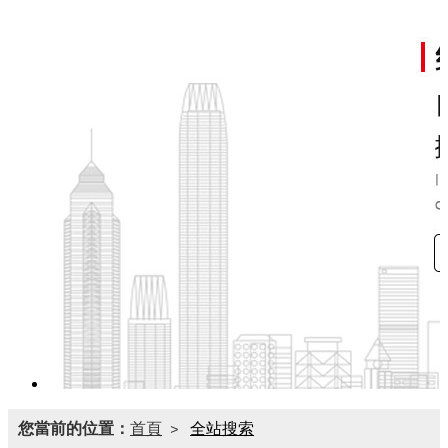
您當前的位置：
首頁
全站搜索
>