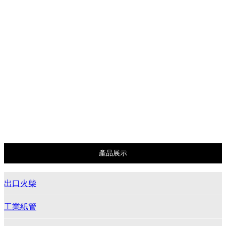
防風防水火柴
出口圓筒
出口異型火柴
出口塑料火柴
出口木片火柴
出口玻璃火柴
抽紙筒
餐巾紙盒
鐵盒火柴
套裝火柴
產品展示
出口火柴
工業紙管