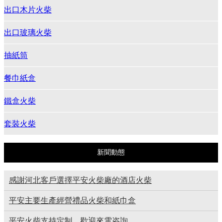
出口木片火柴
出口玻璃火柴
抽紙筒
餐巾紙盒
鐵盒火柴
套裝火柴
新聞動態
感謝河北客戶選擇平安火柴廠的酒店火柴
平安主要生產經營禮品火柴和紙巾盒
平安火柴支持定制，歡迎來電咨詢